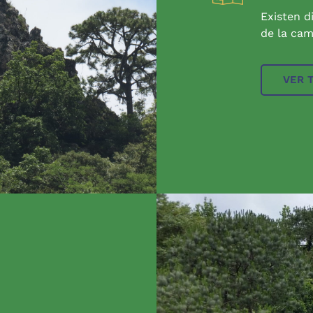
Existen d
de la cam
VER 