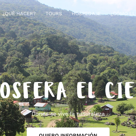
¿QUÉ HACER?
TOURS
HOSPEDAJE
¿CÓMO LL
OSFERA EL CI
Donde se vive la naturaleza
QUIERO INFORMACIÓN