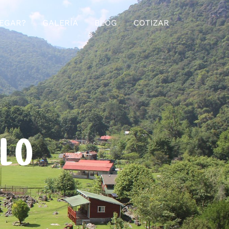
EGAR?
GALERÍA
BLOG
COTIZAR
ELO