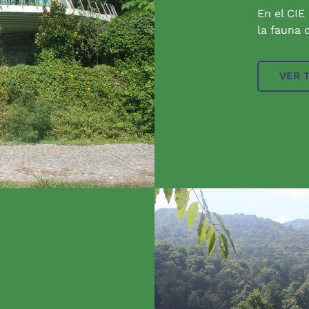
En el CIE
la fauna q
VER 