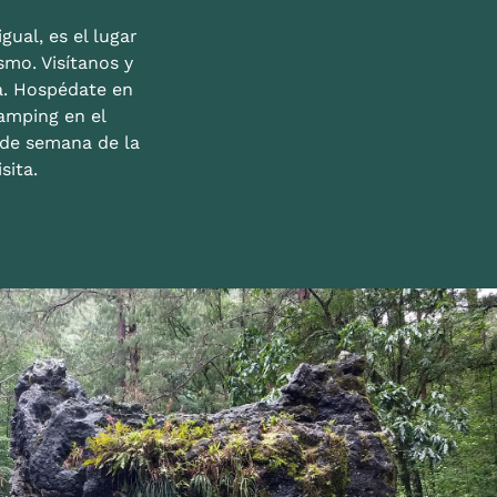
gual, es el lugar
mo. Visítanos y
a. Hospédate en
amping en el
n de semana de la
sita.