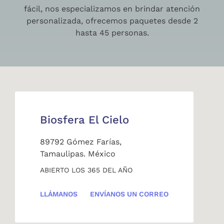
fácil, nos especializamos en brindar atención
personalizada, ofrecemos paquetes desde 2
hasta 45 personas.
Biosfera El Cielo
89792 Gómez Farías,
Tamaulipas. México
ABIERTO LOS 365 DEL AÑO
LLÁMANOS
ENVÍANOS UN CORREO