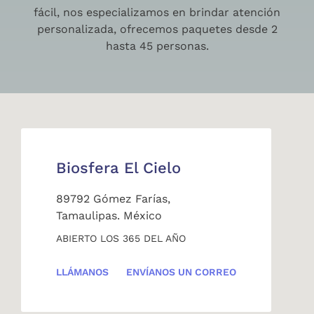
fácil, nos especializamos en brindar atención
personalizada, ofrecemos paquetes desde 2
hasta 45 personas.
Biosfera El Cielo
89792 Gómez Farías,
Tamaulipas. México
ABIERTO LOS 365 DEL AÑO
LLÁMANOS
ENVÍANOS UN CORREO