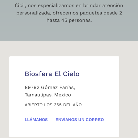
fácil, nos especializamos en brindar atención
personalizada, ofrecemos paquetes desde 2
hasta 45 personas.
Biosfera El Cielo
89792 Gómez Farías,
Tamaulipas. México
ABIERTO LOS 365 DEL AÑO
LLÁMANOS
ENVÍANOS UN CORREO