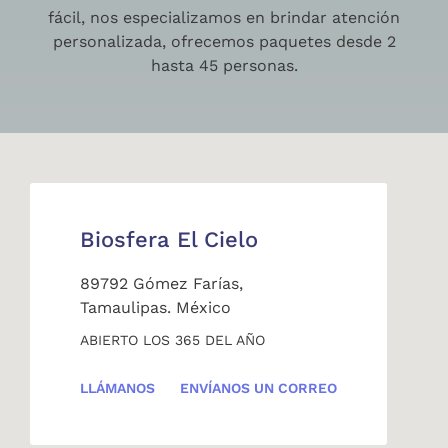
fácil, nos especializamos en brindar atención
personalizada, ofrecemos paquetes desde 2
hasta 45 personas.
Biosfera El Cielo
89792 Gómez Farías,
Tamaulipas. México
ABIERTO LOS 365 DEL AÑO
LLÁMANOS
ENVÍANOS UN CORREO