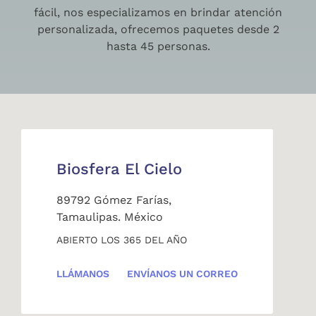
fácil, nos especializamos en brindar atención
personalizada, ofrecemos paquetes desde 2
hasta 45 personas.
Biosfera El Cielo
89792 Gómez Farías,
Tamaulipas. México
ABIERTO LOS 365 DEL AÑO
LLÁMANOS
ENVÍANOS UN CORREO