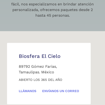
fácil, nos especializamos en brindar atención
personalizada, ofrecemos paquetes desde 2
hasta 45 personas.
Biosfera El Cielo
89792 Gómez Farías,
Tamaulipas. México
ABIERTO LOS 365 DEL AÑO
LLÁMANOS
ENVÍANOS UN CORREO