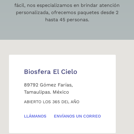
fácil, nos especializamos en brindar atención
personalizada, ofrecemos paquetes desde 2
hasta 45 personas.
Biosfera El Cielo
89792 Gómez Farías,
Tamaulipas. México
ABIERTO LOS 365 DEL AÑO
LLÁMANOS
ENVÍANOS UN CORREO