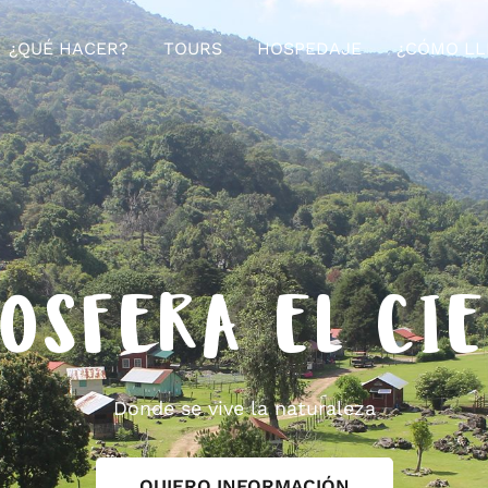
¿QUÉ HACER?
TOURS
HOSPEDAJE
¿CÓMO LL
OSFERA EL CI
Donde se vive la naturaleza
QUIERO INFORMACIÓN