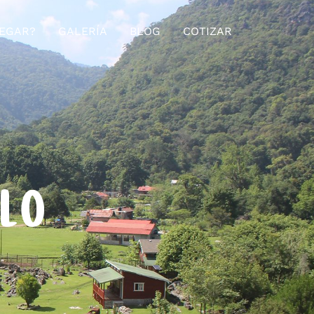
EGAR?
GALERÍA
BLOG
COTIZAR
ELO