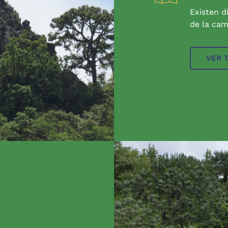
Existen d
de la cam
VER 