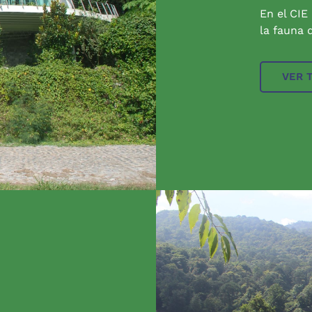
En el CIE
la fauna q
VER 