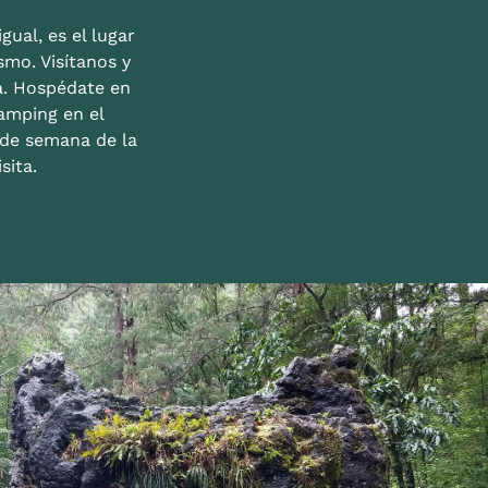
gual, es el lugar
mo. Visítanos y
a. Hospédate en
amping en el
n de semana de la
sita.